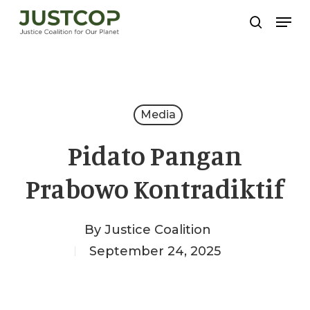
Skip
Men
search
to
Close
main
Menu
content
Media
Pidato Pangan
Prabowo Kontradiktif
By
Justice Coalition
September 24, 2025