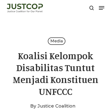
Skip
Men
search
to
Close
main
Menu
content
Media
Koalisi Kelompok
Disabilitas Tuntut
Menjadi Konstituen
UNFCCC
By
Justice Coalition