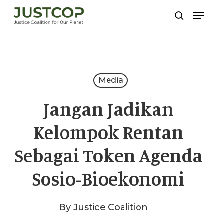
Skip
Men
search
to
Close
main
Menu
content
Media
Jangan Jadikan
Kelompok Rentan
Sebagai Token Agenda
Sosio-Bioekonomi
By
Justice Coalition