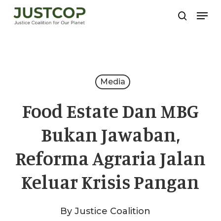
Skip
Men
search
to
Close
main
Menu
content
Media
Food Estate Dan MBG
Bukan Jawaban,
Reforma Agraria Jalan
Keluar Krisis Pangan
By
Justice Coalition