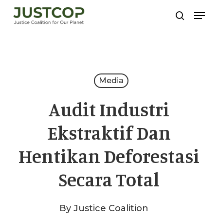
Skip
Men
search
to
Close
main
Menu
content
Media
Audit Industri
Ekstraktif Dan
Hentikan Deforestasi
Secara Total
By
Justice Coalition